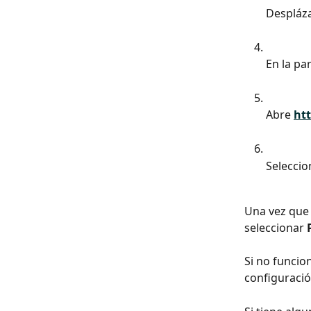
Despláza
En la par
Abre 
ht
Seleccio
Una vez que 
seleccionar 
Si no funcio
configuració