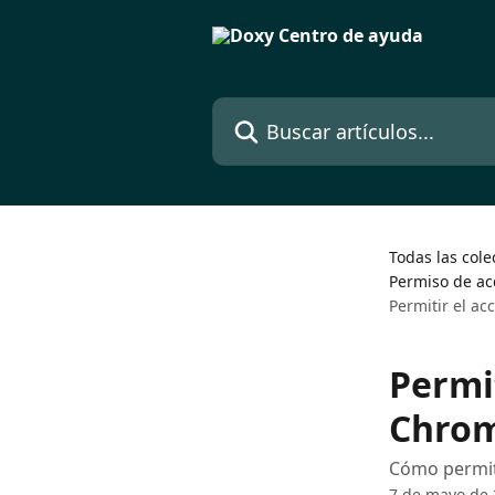
Ir al contenido principal
Buscar artículos...
Todas las cole
Permiso de ac
Permitir el ac
Permit
Chrom
Cómo permiti
7 de mayo de