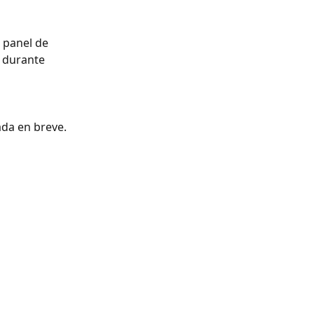
 panel de 
s durante 
ada en breve.