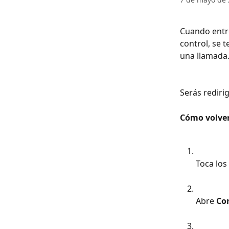
Cuando entre
control, se 
una llamada.
Serás rediri
Cómo volver
Toca los
Abre 
Co